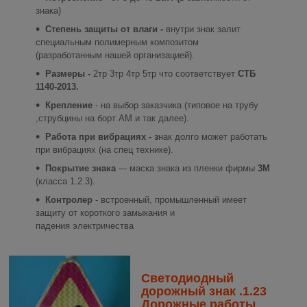
знака)
Степень защиты от влаги -
внутри знак залит
специальным полимерным композитом
(разработанным нашей организацией).
Размеры -
2тр 3тр 4тр 5тр что соответствует
СТБ
1140-2013.
Крепление
- на выбор заказчика (типовое на трубу
,струбцины на борт АМ и так далее).
Работа при вибрациях - з
нак долго может работать
при вибрациях (на спец технике).
Покрытие знака
--- маска знака из пленки фирмы
3M
(класса 1.2.3).
Контролер
- встроенный, промышленный имеет
защиту от короткого замыкания и
падения электричества
Светодиодный
дорожный знак .1.23
Дорожные работы