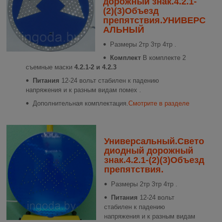
дорожный знак.4.2.1-
(2)(3)Объезд
препятствия.УНИВЕРС
АЛЬНЫЙ
Размеры
2тр 3тр 4тр .
Комплект
В комплекте 2
съемные маски
4.2.1-2 и 4.2.3
Питания
12-24 вольт стабилен к падению
напряжения и к разным видам помех .
Дополнительная комплектация.
Смотрите в разделе
Универсальный.Свето
диодный дорожный
знак.4.2.1-(2)(3)Объезд
препятствия.
Размеры
2тр 3тр 4тр .
Питания
12-24 вольт
стабилен к падению
напряжения и к разным видам