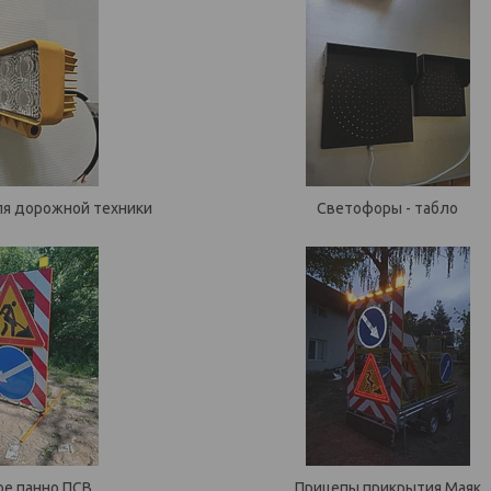
я дорожной техники
Светофоры - табло
е панно ПСВ
Прицепы прикрытия Маяк