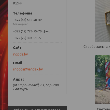
Юрий
+375 (44) 518-58-49
Менеджер
+375 (17) 779-75-79
факс
+375 (29) 303-01-77
Стробоскопы дл
ingoda.by
iingoda@yandex.by
ул.Строителей, 23, Борисов,
Беларусь
Светово