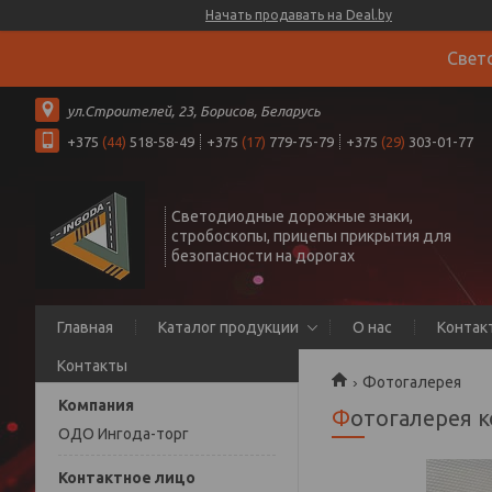
Начать продавать на Deal.by
Свет
ул.Строителей, 23, Борисов, Беларусь
+375
(44)
518-58-49
+375
(17)
779-75-79
+375
(29)
303-01-77
Светодиодные дорожные знаки,
стробоскопы, прицепы прикрытия для
безопасности на дорогах
Главная
Каталог продукции
О нас
Контак
Контакты
Фотогалерея
Фотогалерея
ОДО Ингода-торг