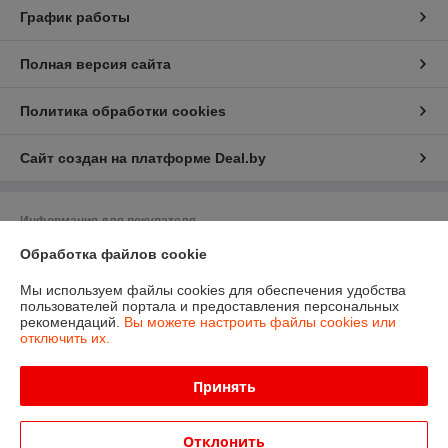
График работы
Полная версия сайта
Политика обработки cookies
Сайт создан на платформе Deal.by
Информация для покупателя
Юридическое лицо:
ОДО Ингода-Торг
Обработка файлов cookie
222518, г. Борисов, ул. Строителей, 23
Мы используем файлы cookies для обеспечения удобства
Регистрационный номер ЕГР: 690397216
пользователей портала и предоставления персональных
рекомендаций.
Вы можете настроить файлы cookies или
УНП: 690397216
отключить их.
Регистрационный орган: Минский областной исполнительный комитет
Принять
Дата регистрации компании: 14.06.2006
Ссылка на свидетельство/лицензию
Отклонить