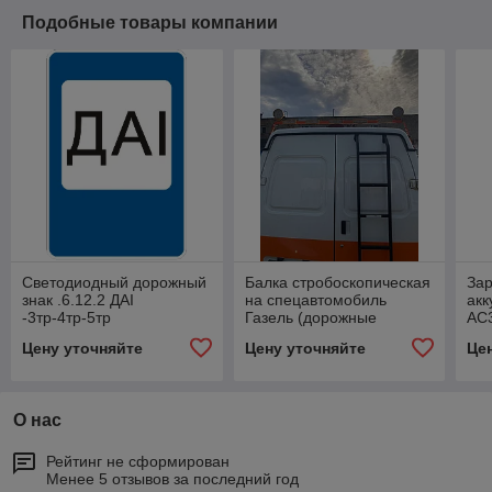
Подобные товары компании
Светодиодный дорожный
Балка стробоскопическая
Зар
знак .6.12.2 ДАI
на спецавтомобиль
ак
-3тр-4тр-5тр
Газель (дорожные
AC3
службы)
Цену уточняйте
Цену уточняйте
Це
О нас
Рейтинг не сформирован
Менее 5 отзывов за последний год